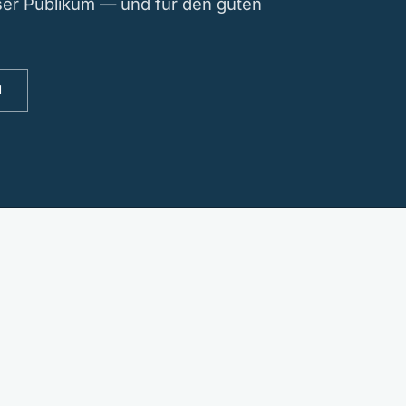
nser Publikum — und für den guten
N